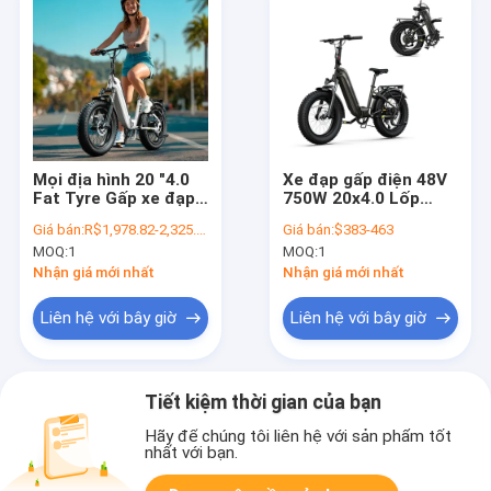
Mọi địa hình 20 "4.0
Xe đạp gấp điện 48V
Fat Tyre Gấp xe đạp
750W 20x4.0 Lốp
điện Khung thép 7
chất béo Pin lithium
Giá bán:
R$1,978.82-2,325.37
Giá bán:
$383-463
tốc độ 48V 15AH Pin
15AH Hình đệm có
MOQ:
1
MOQ:
1
lithium không chổi
thể khóa Xe đạp gấp
than Động cơ trung
đô thị
Nhận giá mới nhất
Nhận giá mới nhất
tâm phía sau
Liên hệ với bây giờ
Liên hệ với bây giờ
Tiết kiệm thời gian của bạn
Hãy để chúng tôi liên hệ với sản phẩm tốt
nhất với bạn.