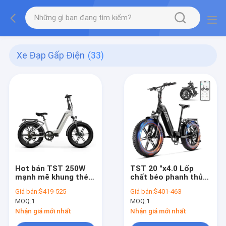
Xe Đạp Gấp Điện
(33)
Hot bán TST 250W
TST 20 "x4.0 Lốp
mạnh mẽ khung thép
chất béo phanh thủy
xe đạp gấp lai điện
lực Xe đạp gấp điện
Giá bán:
$419-525
Giá bán:
$401-463
cho thanh thiếu niên
750W Động cơ cột
MOQ:
1
MOQ:
1
xe đạp điện người lớn
sau 48V15A Pin
Bicicleta Ebike gấp
lithium 70km Range
Nhận giá mới nhất
Nhận giá mới nhất
City Ebike