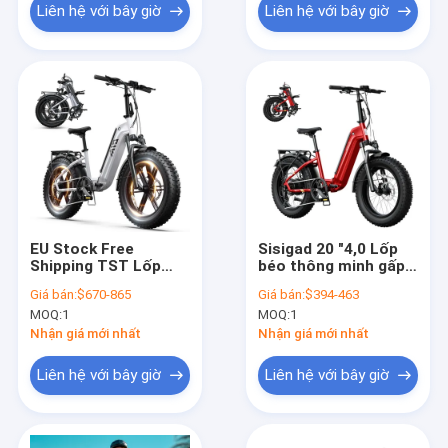
Liên hệ với bây giờ
Liên hệ với bây giờ
EU Stock Free
Sisigad 20 "4,0 Lốp
Shipping TST Lốp
béo thông minh gấp
chất béo Xe đạp điện
lắp xe đạp điện khung
Giá bán:
$670-865
Giá bán:
$394-463
Gập City Ebike Gập
thép 7-Speed
MOQ:
1
MOQ:
1
250w Bicicleta Xe
48V15AH pin lithium
đạp đường Đức Kho
người lớn E bike xe
Nhận giá mới nhất
Nhận giá mới nhất
miễn phí DDP
đạp
Liên hệ với bây giờ
Liên hệ với bây giờ