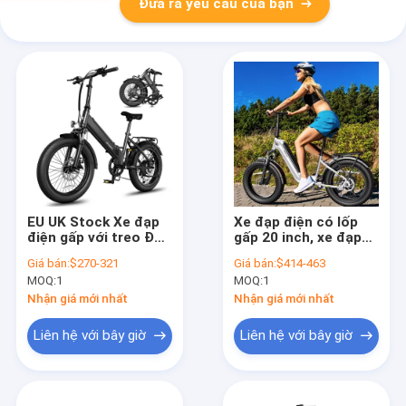
Đưa ra yêu cầu của bạn
EU UK Stock Xe đạp
Xe đạp điện có lốp
điện gấp với treo Đàn
gấp 20 inch, xe đạp
đĩa thủy lực phanh
điện di động cho đi
Giá bán:
$270-321
Giá bán:
$414-463
phạm vi tuân thủ
lại thành phố và
MOQ:
1
MOQ:
1
pháp lý Xe đạp điện
phiêu lưu ngoài trời
gấp
750W 48v 15AH
Nhận giá mới nhất
Nhận giá mới nhất
Liên hệ với bây giờ
Liên hệ với bây giờ