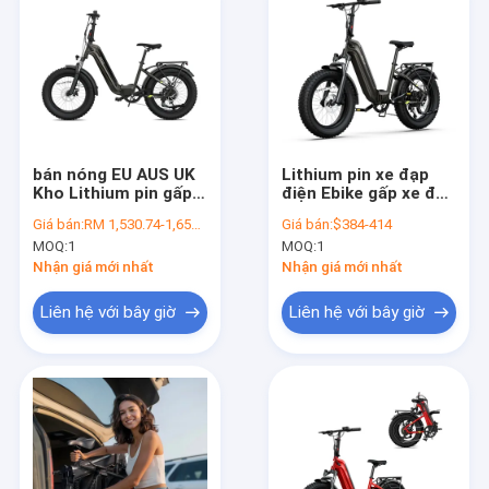
bán nóng EU AUS UK
Lithium pin xe đạp
Kho Lithium pin gấp
điện Ebike gấp xe đạp
xe đạp điện Lốp chất
điện EU Warehouse
Giá bán:
RM 1,530.74-1,650.33
Giá bán:
$384-414
béo gấp E-bike cho
Yeestep 20 * 4 Inch
MOQ:
1
MOQ:
1
xe hơi và công việc
gấp xe đạp điện
thành phố
thành phố
Nhận giá mới nhất
Nhận giá mới nhất
Liên hệ với bây giờ
Liên hệ với bây giờ
Trang chủ
Các sản phẩm
Video