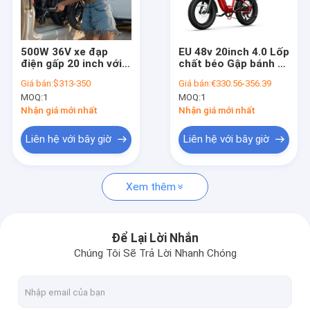
Về chúng tôi
Tham quan nhà máy
500W 36V xe đạp
EU 48v 20inch 4.0 Lốp
điện gấp 20 inch với
chất béo Gập bánh xe
Kiểm soát chất lượng
pin 10,4Ah - Xe đạp
pin Ebike Xe đạp điện
Giá bán:
$313-350
Giá bán:
€330.56-356.39
điện gấp nhẹ cho
E Bike với treo
MOQ:
1
MOQ:
1
người lớn đi lại /
Liên hệ chúng tôi
thành phố
Nhận giá mới nhất
Nhận giá mới nhất
Yêu cầu báo giá
Liên hệ với bây giờ
Liên hệ với bây giờ
Xem thêm
Xe đạp điện
Xe đạp điện Folding
Để Lại Lời Nhắn
Chúng Tôi Sẽ Trả Lời Nhanh Chóng
Xe đạp lithium
Xe đạp điện trên núi