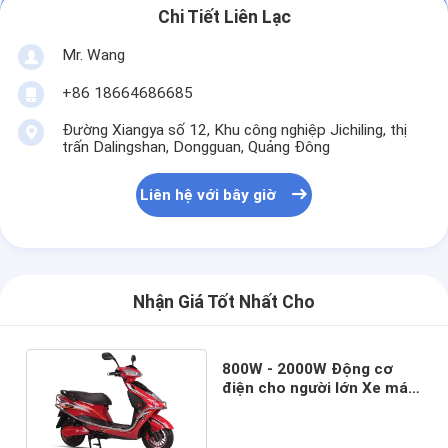
Chi Tiết Liên Lạc
Mr. Wang
+86 18664686685
Đường Xiangya số 12, Khu công nghiệp Jichiling, thị
trấn Dalingshan, Dongguan, Quảng Đông
Liên hệ với bây giờ
Nhận Giá Tốt Nhất Cho
800W - 2000W Động cơ
điện cho người lớn Xe máy
điện tốc độ tối đa 70 Km /
H