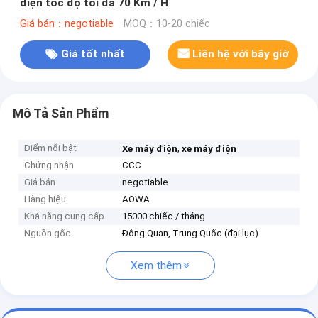
điện tốc độ tối đa 70 Km / H
Giá bán：negotiable
MOQ：10-20 chiếc
Giá tốt nhất
Liên hệ với bây giờ
Mô Tả Sản Phẩm
Điểm nổi bật
,
Xe máy điện
xe máy điện
Chứng nhận
CCC
Giá bán
negotiable
Hàng hiệu
AOWA
Khả năng cung cấp
15000 chiếc / tháng
Nguồn gốc
Đông Quan, Trung Quốc (đại lục)
Xem thêm