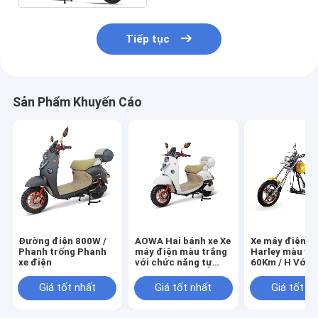
Tiếp tục
Sản Phẩm Khuyến Cáo
Đường điện 800W /
AOWA Hai bánh xe Xe
Xe máy điện C
Phanh trống Phanh
máy điện màu trắng
Harley màu và
xe điện
với chức năng tự
60Km / H Với 
kiểm tra
cơ 48V 500W
Giá tốt nhất
Giá tốt nhất
Giá tốt n